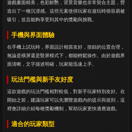
遊戲畫面精美，色彩鮮艷，背景音樂也非常契合主題，營
造出了一種沉浸感。這些元素使得玩家在遊玩時很容易被
吸引，並且能夠享受到其中的獎勵與挑戰。
手機與界面體驗
在手機上試玩時，界面設計相當友好，按鈕的位置合理，
無論是橫屏還是豎屏模式下，都能輕鬆操作。由於遊戲界
面清晰，文字描述明確，玩家能迅速上手。
玩法門檻與新手友好度
這款遊戲的玩法門檻相對較低，對新手玩家特別友好。在
開始之前，建議玩家可以先瀏覽遊戲內的提示與規則，這
裡會詳細介紹每種獎勵機制，幫助玩家更快適應遊戲。
適合的玩家類型