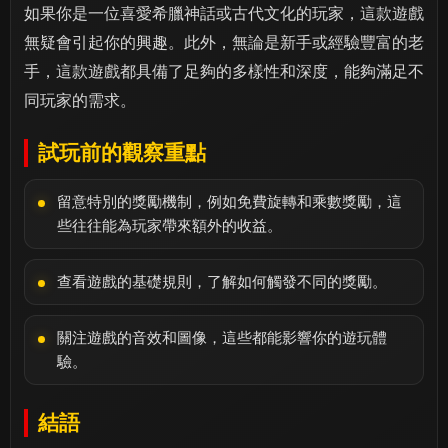
如果你是一位喜愛希臘神話或古代文化的玩家，這款遊戲
無疑會引起你的興趣。此外，無論是新手或經驗豐富的老
手，這款遊戲都具備了足夠的多樣性和深度，能夠滿足不
同玩家的需求。
試玩前的觀察重點
留意特別的獎勵機制，例如免費旋轉和乘數獎勵，這
些往往能為玩家帶來額外的收益。
查看遊戲的基礎規則，了解如何觸發不同的獎勵。
關注遊戲的音效和圖像，這些都能影響你的遊玩體
驗。
結語