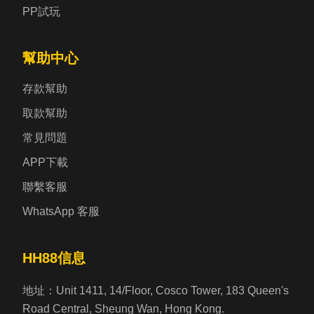
PP試玩
幫助中心
存款幫助
取款幫助
常見問題
APP下載
聯繫客服
WhatsApp 客服
HH88信息
地址：Unit 1411, 14/Floor, Cosco Tower, 183 Queen's
Road Central, Sheung Wan, Hong Kong.