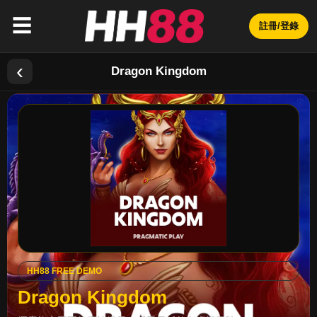
☰
註冊/登錄
‹
Dragon Kingdom
HH88 FREE DEMO
Dragon Kingdom