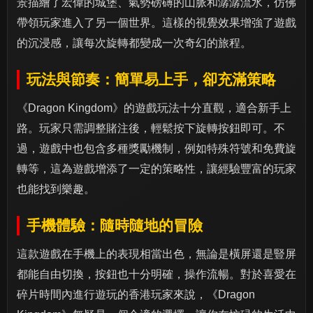
景描繪了宏偉的城堡、氣勢磅礡的山脈和潺潺流水，仿佛
帶領玩家進入了另一個世界。這樣的視覺效果增強了遊戲
的沉浸感，讓每次旋轉都變成一次奇幻的旅程。
玩法與節奏：簡單易上手，卻充滿策略
《Dragon Kingdom》的遊戲玩法十分直觀，適合新手上
路。玩家只需調整賭注後，輕鬆按下旋轉按鈕即可。不
過，遊戲中也包含多種獎勵機制，例如特殊符號和免費旋
轉等，這為遊戲增添了一定的策略性，讓經驗豐富的玩家
也能找到樂趣。
手機體驗：隨時隨地的冒險
這款遊戲在手機上的表現相當出色，無論是橫屏還是豎屏
都能自由切換，按鈕也十分明確，操作流暢。對於喜愛在
碎片時間內進行遊玩的香港玩家來說，《Dragon