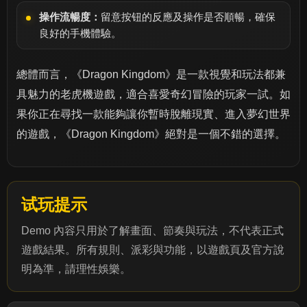
操作流暢度：
留意按钮的反應及操作是否順暢，確保
良好的手機體驗。
總體而言，《Dragon Kingdom》是一款視覺和玩法都兼
具魅力的老虎機遊戲，適合喜愛奇幻冒險的玩家一試。如
果你正在尋找一款能夠讓你暫時脫離現實、進入夢幻世界
的遊戲，《Dragon Kingdom》絕對是一個不錯的選擇。
试玩提示
Demo 內容只用於了解畫面、節奏與玩法，不代表正式
遊戲結果。所有規則、派彩與功能，以遊戲頁及官方說
明為準，請理性娛樂。