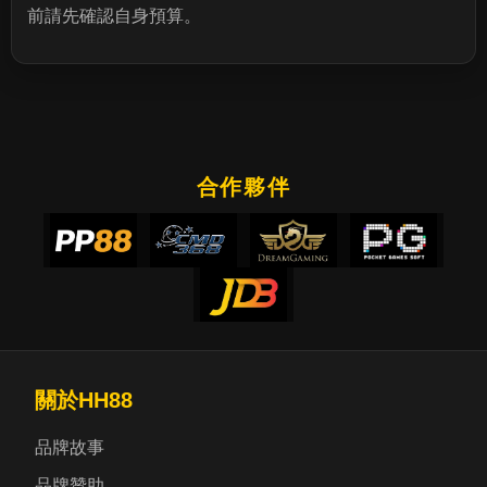
前請先確認自身預算。
合作夥伴
關於HH88
品牌故事
品牌贊助