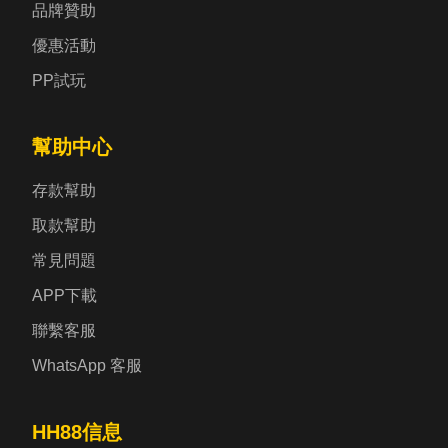
品牌贊助
優惠活動
PP試玩
幫助中心
存款幫助
取款幫助
常見問題
APP下載
聯繫客服
WhatsApp 客服
HH88信息