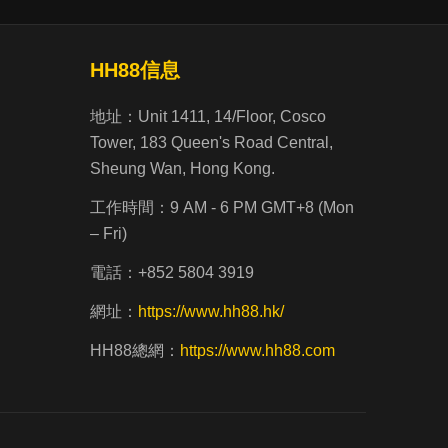
HH88信息
地址：Unit 1411, 14/Floor, Cosco
Tower, 183 Queen's Road Central,
Sheung Wan, Hong Kong.
工作時間：9 AM - 6 PM GMT+8 (Mon
– Fri)
電話：+852 5804 3919
網址：
https://www.hh88.hk/
HH88總網：
https://www.hh88.com