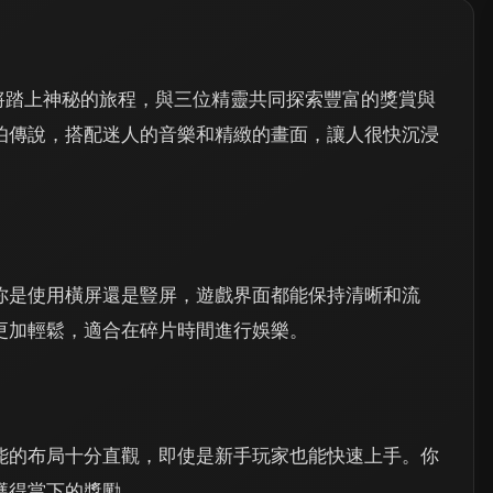
將踏上神秘的旅程，與三位精靈共同探索豐富的獎賞與
伯傳說，搭配迷人的音樂和精緻的畫面，讓人很快沉浸
你是使用橫屏還是豎屏，遊戲界面都能保持清晰和流
更加輕鬆，適合在碎片時間進行娛樂。
能的布局十分直觀，即使是新手玩家也能快速上手。你
獲得當下的獎勵。