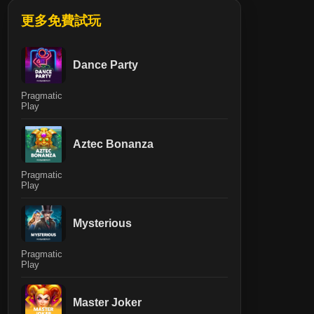
更多免費試玩
Dance Party
Pragmatic
Play
Aztec Bonanza
Pragmatic
Play
Mysterious
Pragmatic
Play
Master Joker