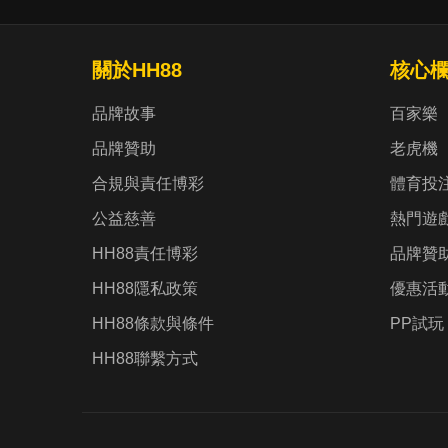
關於HH88
核心
品牌故事
百家樂
品牌贊助
老虎機
合規與責任博彩
體育投
公益慈善
熱門遊
HH88責任博彩
品牌贊
HH88隱私政策
優惠活
HH88條款與條件
PP試玩
HH88聯繫方式