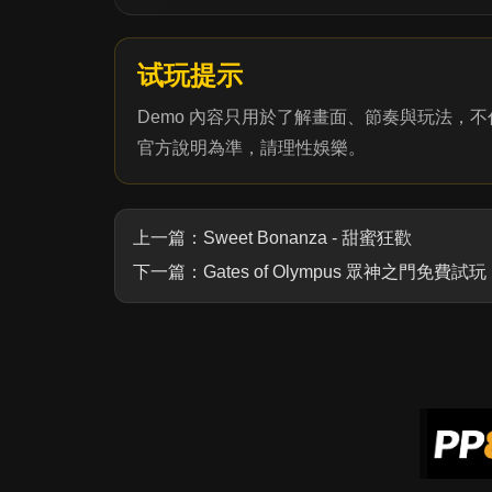
试玩提示
Demo 內容只用於了解畫面、節奏與玩法，
官方說明為準，請理性娛樂。
上一篇：Sweet Bonanza - 甜蜜狂歡
下一篇：Gates of Olympus 眾神之門免費試玩