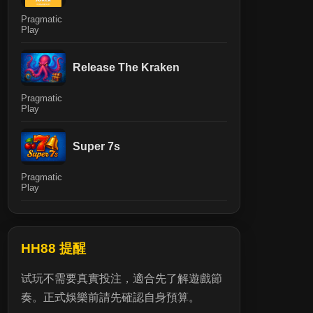
Pragmatic
Play
Release The Kraken
Pragmatic
Play
Super 7s
Pragmatic
Play
HH88 提醒
试玩不需要真實投注，適合先了解遊戲節
奏。正式娛樂前請先確認自身預算。