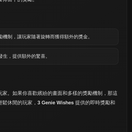
勵機制，讓玩家隨著旋轉而獲得額外的獎金。
發生，提供額外的驚喜。
玩家。如果你喜歡繽紛的畫面和多樣的獎勵機制，那這
輕鬆休閒的玩家，
3 Genie Wishes
提供的即時獎勵和