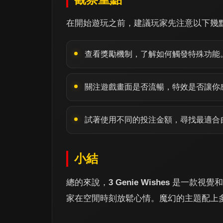
在開始遊玩之前，建議玩家先注意以下幾
查看獎勵機制，了解如何觸發特殊功能
關注遊戲畫面是否流暢，特效是否讓你
試著使用不同的投注金額，尋找最適合
小結
總的來說，
3 Genie Wishes
是一款視覺和
家在空閒時刻放鬆心情。魔幻的主題配上