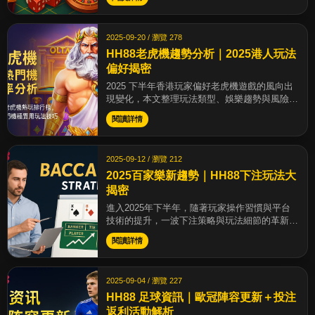
2025-09-20 / 瀏覽 278
HH88老虎機趨勢分析｜2025港人玩法
偏好揭密
2025 下半年香港玩家偏好老虎機遊戲的風向出
現變化，本文整理玩法類型、娛樂趨勢與風險提
示。
閱讀詳情
2025-09-12 / 瀏覽 212
2025百家樂新趨勢｜HH88下注玩法大
揭密
進入2025年下半年，隨著玩家操作習慣與平台
技術的提升，一波下注策略與玩法細節的革新正
在悄然發生。HH88觀察到多項指標性趨勢，值
閱讀詳情
得每位玩家關注。
2025-09-04 / 瀏覽 227
HH88 足球資訊｜歐冠陣容更新＋投注
返利活動解析