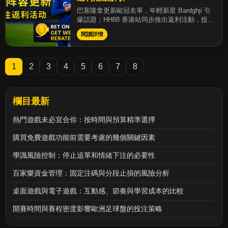
巴塞隆拿更新歐冠名單，年輕新星 Bardghji 引
爆話題；HH88 香港站同步推出返利活動，投注
歐冠賽事即可享受現金回饋！
閱讀詳情
1
2
3
4
5
6
7
8
欄目最新
熱門遊戲未必宜合你：按時間與預算精準選擇
購買免費遊戲功能前需要考慮的幾個關鍵因素
學識風險控制：停止追單和情緒下注的必要性
百家樂資金管理：固定注碼與分段止損的風險分析
桌面遊戲與電子遊戲：互動感、節奏與學習成本的比較
開賽時間與賽程密度影響歐洲足球盤的投注策略