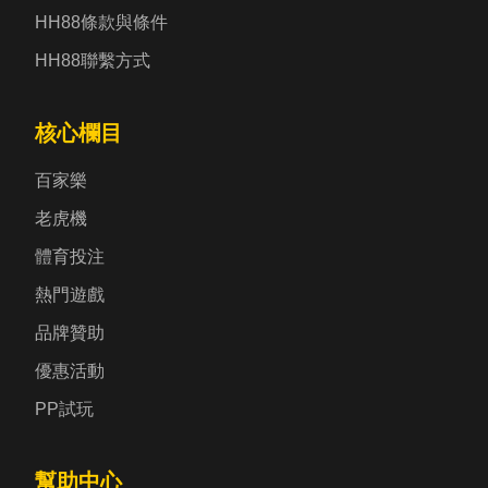
HH88條款與條件
HH88聯繫方式
核心欄目
百家樂
老虎機
體育投注
熱門遊戲
品牌贊助
優惠活動
PP試玩
幫助中心