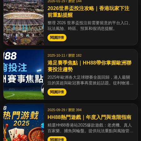
2026-01-29 / 瀏覽 144
2026世界盃投注攻略｜香港玩家下注
前重點提醒
整理 2026 世界盃投注前需要留意的平台入口、
玩法風險、時區、預算和假消息提醒。
閱讀詳情
2025-10-11 / 瀏覽 182
港足賽季焦點｜HH88帶你掌握歐洲聯
賽投注趨勢
2025年歐洲各大足球聯賽全面回歸，港人最關
注的英超與歐冠賽事再度掀起話題。從利物浦的
復甦、曼城的穩定表現，到巴塞隆拿與拜仁的新
閱讀詳情
陣容變化，每場對決都牽動着球迷與投注者的
2025-09-29 / 瀏覽 394
HH88熱門遊戲｜年度入門與進階指南
精選HH88香港站2025爆款遊戲：老虎機、真人
百家樂、捕魚與輪盤。提供玩法重點與風險管
理，助你精明娛樂。
閱讀詳情