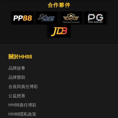
合作夥伴
關於HH88
品牌故事
品牌贊助
合規與責任博彩
公益慈善
HH88責任博彩
HH88隱私政策