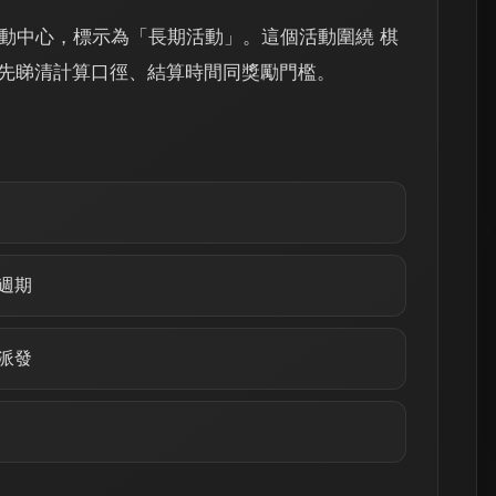
方活動中心，標示為「長期活動」。這個活動圍繞 棋
係先睇清計算口徑、結算時間同獎勵門檻。
週期
派發