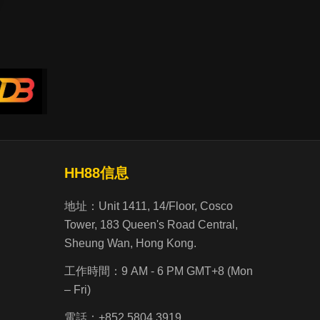
HH88信息
地址：Unit 1411, 14/Floor, Cosco
Tower, 183 Queen's Road Central,
Sheung Wan, Hong Kong.
工作時間：9 AM - 6 PM GMT+8 (Mon
– Fri)
電話：+852 5804 3919