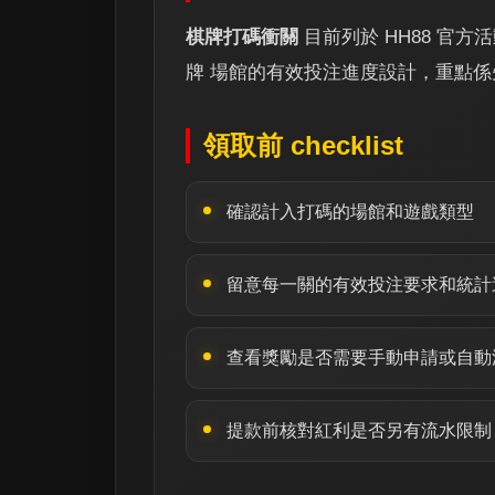
棋牌打碼衝關
目前列於 HH88 官
牌 場館的有效投注進度設計，重點
領取前 checklist
確認計入打碼的場館和遊戲類型
留意每一關的有效投注要求和統計
查看獎勵是否需要手動申請或自動
提款前核對紅利是否另有流水限制