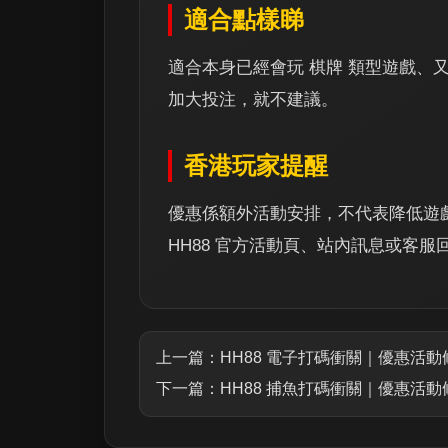
適合點樣睇
適合本身已經會玩 棋牌 類型遊戲、
加大投注，就不建議。
香港玩家提醒
優惠係額外活動安排，不代表降低遊
HH88 官方活動頁、站內訊息或客
上一篇：HH88 電子打碼衝關｜優惠活
下一篇：HH88 捕魚打碼衝關｜優惠活