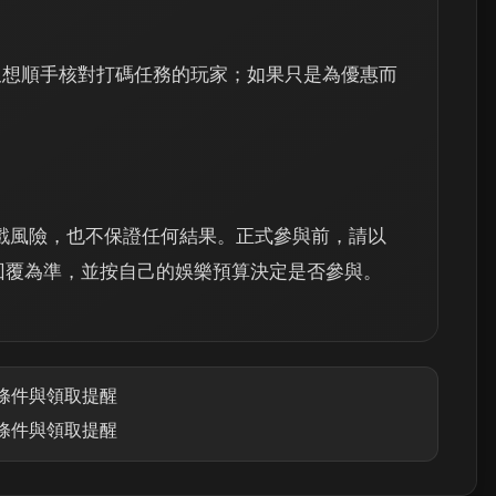
又想順手核對打碼任務的玩家；如果只是為優惠而
戲風險，也不保證任何結果。正式參與前，請以
服回覆為準，並按自己的娛樂預算決定是否參與。
動條件與領取提醒
動條件與領取提醒