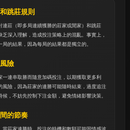
和跳莊規則
對連莊（即多局連續獲勝的莊家或閒家）和跳莊
缺乏深入理解，造成投注策略上的混亂。事實上，
一局的結果，因為每局的結果都是獨立的。
風險
家一連串取勝而隨意加碼投注，以期獲取更多利
的風險，因為莊家的連勝可能隨時結束，過度追注
時候，不妨先控制下注金額，避免情緒影響決策。
間的節奏
。當莊家連勝時，投注的時機和數額可能因情感波