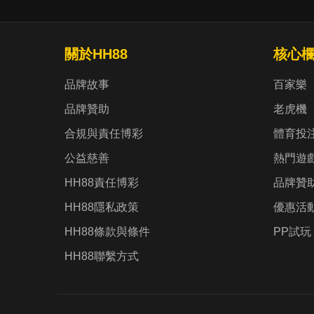
關於HH88
核心
品牌故事
百家樂
品牌贊助
老虎機
合規與責任博彩
體育投
公益慈善
熱門遊
HH88責任博彩
品牌贊
HH88隱私政策
優惠活
HH88條款與條件
PP試玩
HH88聯繫方式