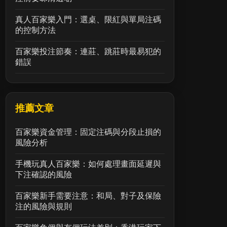
真人百家樂入門：選桌、限紅與單局注碼
的控制方法
百家樂投注節奏：連莊、跳莊時最易犯的
錯誤
推薦文章
百家樂資金管理：固定注碼與分段止損的
風險分析
手機玩真人百家樂：如何處理畫面延遲與
下注確認的風險
百家樂新手需要注意：和局、對子及保險
注的風險與規則