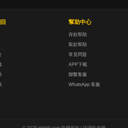
欄目
幫助中心
存款幫助
取款幫助
注
常見問題
戲
APP下載
助
聯繫客服
動
WhatsApp 客服
© 2025 HH88.com 版權所有 | 請理性娛樂