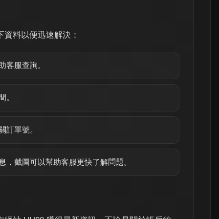
下資料以便迅速解決：
助客服查詢。
間。
關訂單號。
息，截圖可以幫助客服更快了解問題。