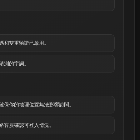
碼和雙重驗證已啟用。
猜測的字詞。
確保你的地理位置無法影響訪問。
絡客服確認可登入情況。