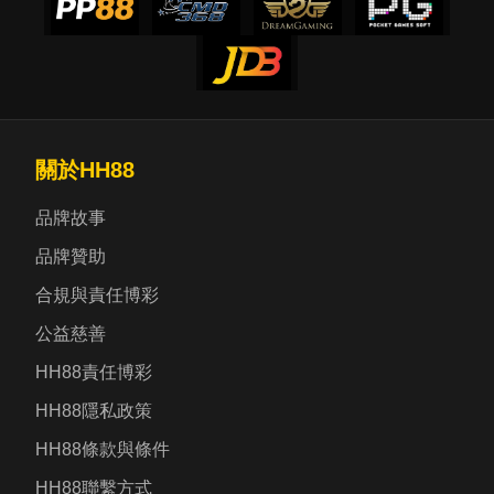
關於HH88
品牌故事
品牌贊助
合規與責任博彩
公益慈善
HH88責任博彩
HH88隱私政策
HH88條款與條件
HH88聯繫方式