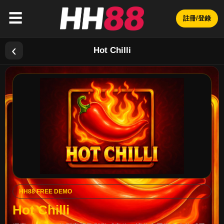
☰
註冊/登錄
‹
Hot Chilli
HH88 FREE DEMO
Hot Chilli