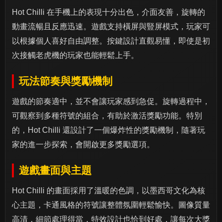
Hot Chilli 在手機上的表現十分出色，介面友善，旋轉的
動畫流暢且反應迅速。遊戲支持橫屏與豎屏模式，玩家可
以根據個人喜好自由調整。按鍵設計直觀易懂，即使是初
次接觸老虎機的玩家也能輕鬆上手。
玩法節奏與獎勵機制
遊戲的節奏適中，並不會讓玩家感到急促。旋轉過程中，
可觀察到多種符號的組合，有助於激活獎勵功能。特別
的，Hot Chilli 還設計了一個爆炸性的獎勵機制，隨著玩
家的進一步探索，會開啟更多獎勵選項。
遊戲畫面與主題
Hot Chilli 的畫面採用了溫暖的色調，以墨西哥文化為核
心主題，卡通風格的符號讓整體氛圍輕鬆愉快。圖像質量
高清，細節處理得當，特效設計也恰到好處，讓每次大獎