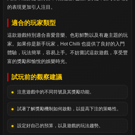
的表現更加引人注目。
適合的玩家類型
這款遊戲特別適合喜愛音樂、色彩鮮艷以及有趣主題的玩
家。如果你是新手玩家，Hot Chilli 也提供了良好的入門
體驗，玩法簡單，容易上手。不妨嘗試這款遊戲，享受豐
富的獎勵和愉悅的娛樂時光。
試玩前的觀察建議
注意遊戲中的不同符號及其獎勵功能。
試著了解獎勵機制如何啟動，以提高下注的策略性。
設定好自己的預算，以及遊戲的玩法趨勢。