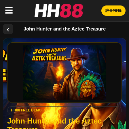
☰
註冊/登錄
‹
John Hunter and the Aztec Treasure
HH88 FREE DEMO
John Hunter and the Aztec