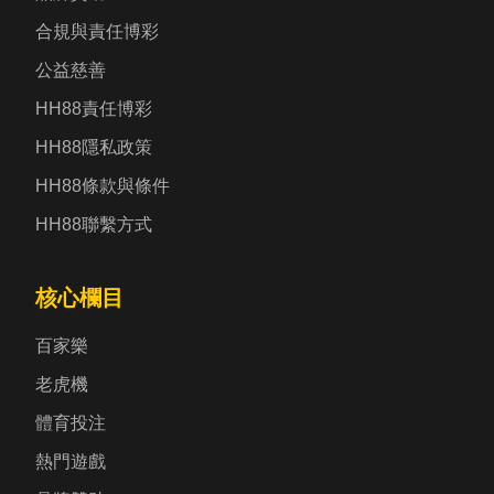
合規與責任博彩
公益慈善
HH88責任博彩
HH88隱私政策
HH88條款與條件
HH88聯繫方式
核心欄目
百家樂
老虎機
體育投注
熱門遊戲