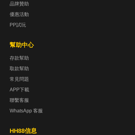
品牌贊助
優惠活動
PP試玩
幫助中心
存款幫助
取款幫助
常見問題
APP下載
聯繫客服
WhatsApp 客服
HH88信息