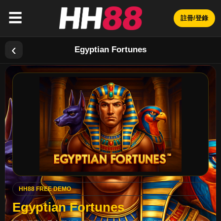
☰
註冊/登錄
‹
Egyptian Fortunes
HH88 FREE DEMO
Egyptian Fortunes