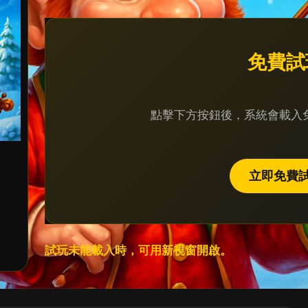
免費試
點擊下方按鈕後，系統會載入免費
立即免費
試玩未能載入時，可用新視窗開啟。