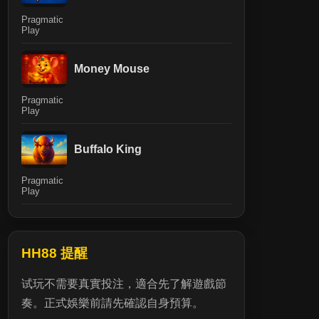
Pragmatic
Play
Money Mouse
Pragmatic
Play
Buffalo King
Pragmatic
Play
HH88 提醒
试玩不需要真實投注，適合先了解遊戲節
奏。正式娛樂前請先確認自身預算。