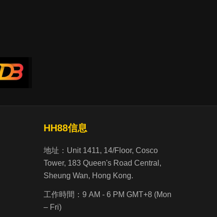
HH88信息
地址：Unit 1411, 14/Floor, Cosco
Tower, 183 Queen's Road Central,
Sheung Wan, Hong Kong.
工作時間：9 AM - 6 PM GMT+8 (Mon
– Fri)