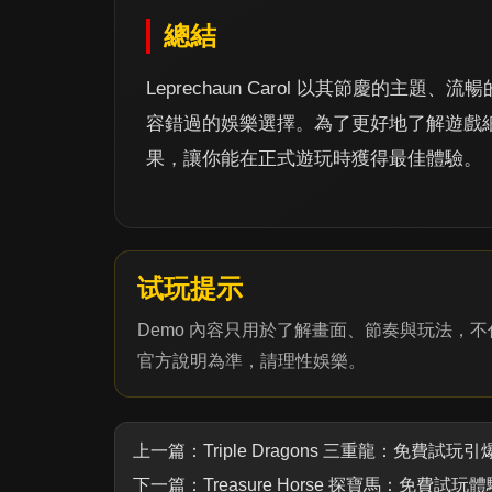
總結
Leprechaun Carol 以其節慶的
容錯過的娛樂選擇。為了更好地了解遊戲
果，讓你能在正式遊玩時獲得最佳體驗。
试玩提示
Demo 內容只用於了解畫面、節奏與玩法，
官方說明為準，請理性娛樂。
上一篇：Triple Dragons 三重龍：免費試玩
下一篇：Treasure Horse 探寶馬：免費試玩體