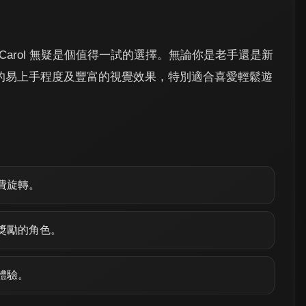
n Carol 無疑是個值得一試的選擇。無論你是老手還是新
的易上手程度及豐富的視覺效果，特別適合喜愛輕鬆遊
費旋轉。
獎勵的角色。
體驗。