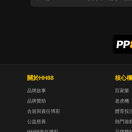
關於HH88
核心
品牌故事
百家樂
品牌贊助
老虎機
合規與責任博彩
體育投
公益慈善
熱門遊
HH88責任博彩
品牌贊