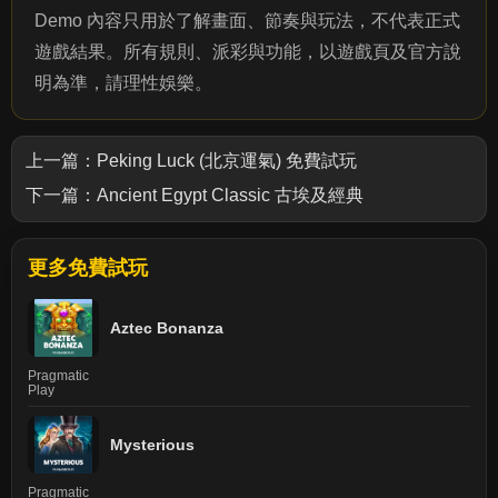
Demo 內容只用於了解畫面、節奏與玩法，不代表正式
遊戲結果。所有規則、派彩與功能，以遊戲頁及官方說
明為準，請理性娛樂。
上一篇：Peking Luck (北京運氣) 免費試玩
下一篇：Ancient Egypt Classic 古埃及經典
更多免費試玩
Aztec Bonanza
Pragmatic
Play
Mysterious
Pragmatic