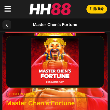
☰
註冊/登錄
‹
Master Chen’s Fortune
HH88 FREE DEMO
Master Chen’s Fortune