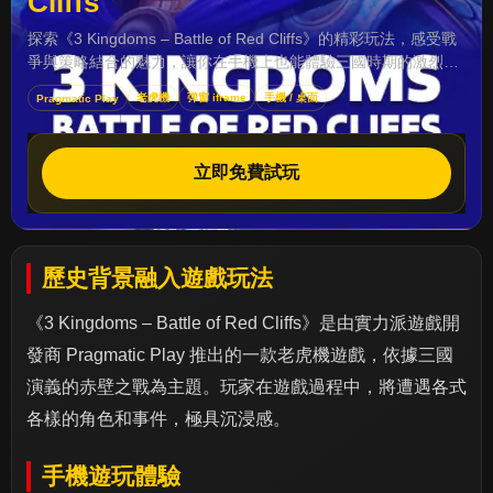
Cliffs
探索《3 Kingdoms – Battle of Red Cliffs》的精彩玩法，感受戰
爭與策略結合的魅力，讓你在手機上也能體驗三國時期的激烈戰
鬥。
老虎機
弹窗 iframe
手機 / 桌面
Pragmatic Play
立即免費試玩
歷史背景融入遊戲玩法
《3 Kingdoms – Battle of Red Cliffs》是由實力派遊戲開
發商 Pragmatic Play 推出的一款老虎機遊戲，依據三國
演義的赤壁之戰為主題。玩家在遊戲過程中，將遭遇各式
各樣的角色和事件，極具沉浸感。
手機遊玩體驗