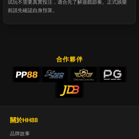
试玩不需要真實投注，適合先了解遊戲節奏。正式娛樂
前請先確認自身預算。
合作夥伴
關於HH88
品牌故事