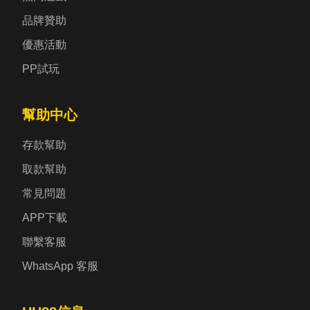
品牌贊助
優惠活動
PP試玩
幫助中心
存款幫助
取款幫助
常見問題
APP下載
聯繫客服
WhatsApp 客服