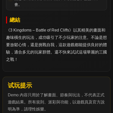
會。
總結
《3 Kingdoms – Battle of Red Cliffs》以其精美的畫面和
趣味橫生的玩法，成功吸引了不少玩家的注意。不論是想
要放鬆心情，還是挑戰自我，這款遊戲都能提供良好的體
驗，適合多元的玩家群體。還不快來試試這場華麗的三國
之戰！
试玩提示
Demo 內容只用於了解畫面、節奏與玩法，不代表正式
遊戲結果。所有規則、派彩與功能，以遊戲頁及官方說
明為準，請理性娛樂。