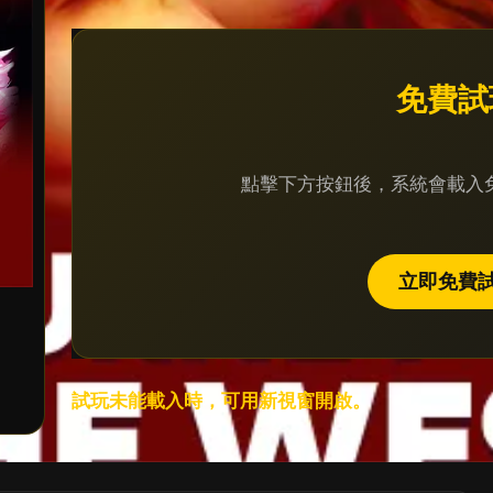
免費試
點擊下方按鈕後，系統會載入免費
立即免費
試玩未能載入時，可用新視窗開啟。