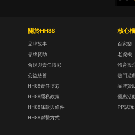
關於HH88
核心
品牌故事
百家樂
品牌贊助
老虎機
合規與責任博彩
體育投
公益慈善
熱門遊
HH88責任博彩
品牌贊
HH88隱私政策
優惠活
HH88條款與條件
PP試玩
HH88聯繫方式