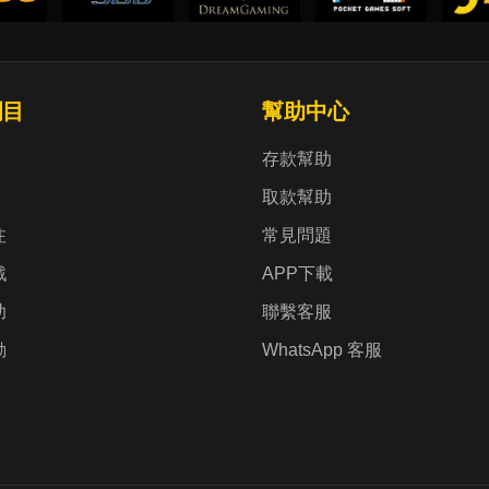
欄目
幫助中心
存款幫助
取款幫助
注
常見問題
戲
APP下載
助
聯繫客服
動
WhatsApp 客服