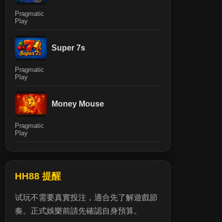
Pragmatic
Play
Super 7s
Pragmatic
Play
Money Mouse
Pragmatic
Play
HH88 提醒
试玩不需要真實投注，適合先了解遊戲節
奏。正式娛樂前請先確認自身預算。