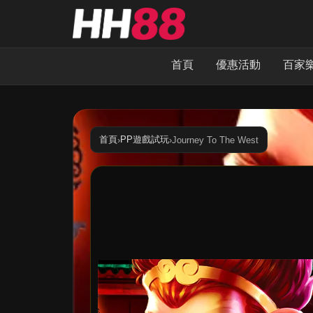
首頁
優惠活動
百家
首頁
PP遊戲試玩
›
›
Journey To The West