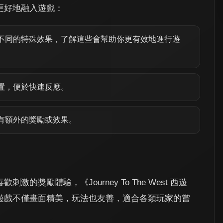
更好地融入遊戲：
不同的特殊效果，了解這些會幫助你更有效地進行遊
置，便於快速反應。
有額外的獎勵或效果。
獎勵體驗，《Journey To The West 西遊
遊戲不僅畫面精美，玩法也友善，適合各類玩家的嘗