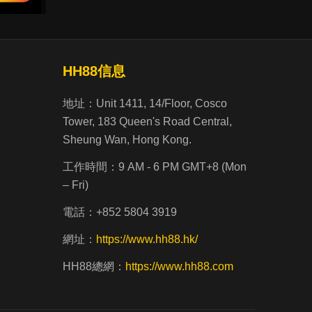
HH88信息
地址：Unit 1411, 14/Floor, Cosco
Tower, 183 Queen's Road Central,
Sheung Wan, Hong Kong.
工作時間：9 AM - 6 PM GMT+8 (Mon
– Fri)
電話：+852 5804 3919
網址：
https://www.hh88.hk/
HH88總網：
https://www.hh88.com