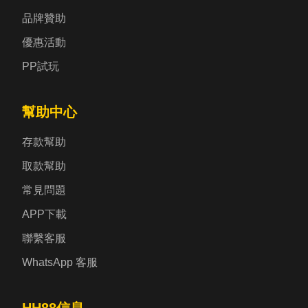
品牌贊助
優惠活動
PP試玩
幫助中心
存款幫助
取款幫助
常見問題
APP下載
聯繫客服
WhatsApp 客服