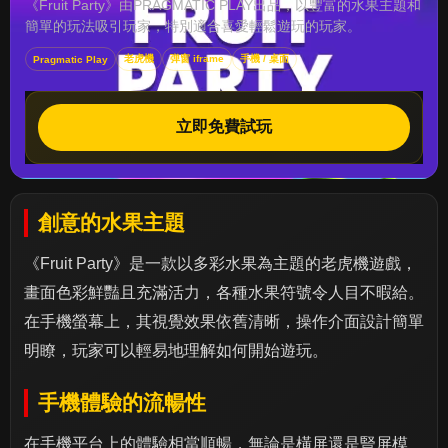
《Fruit Party》由PRAGMATIC PLAY出品，以豐富的水果主題和
簡單的玩法吸引玩家，特別適合喜愛輕鬆遊玩的玩家。
老虎機
弹窗 iframe
手機 / 桌面
Pragmatic Play
立即免費試玩
創意的水果主題
《Fruit Party》是一款以多彩水果為主題的老虎機遊戲，
畫面色彩鮮豔且充滿活力，各種水果符號令人目不暇給。
在手機螢幕上，其視覺效果依舊清晰，操作介面設計簡單
明瞭，玩家可以輕易地理解如何開始遊玩。
手機體驗的流暢性
在手機平台上的體驗相當順暢，無論是橫屏還是豎屏模