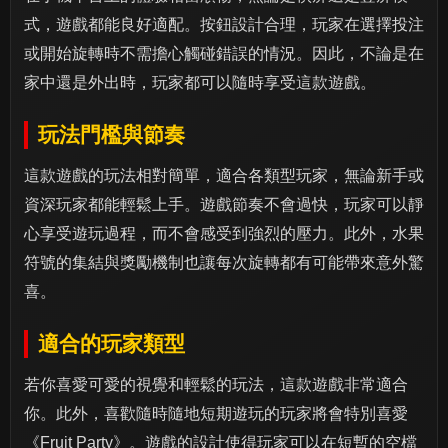
式，遊戲都能良好適配。按鈕設計合理，玩家在選擇投注
或開始旋轉時不需擔心觸碰錯誤的情況。因此，不論是在
家中還是外出時，玩家都可以隨時享受這款遊戲。
玩法門檻與節奏
這款遊戲的玩法相對簡單，適合各類型玩家，無論新手或
資深玩家都能輕鬆上手。遊戲節奏不會過快，玩家可以靜
心享受遊玩過程，而不會感受到強烈的壓力。此外，水果
符號的集結與獎勵機制也讓每次旋轉都有可能帶來意外驚
喜。
適合的玩家類型
若你喜愛可愛的視覺和輕鬆的玩法，這款遊戲非常適合
你。此外，喜歡隨時隨地短期遊玩的玩家將會特別喜愛
《Fruit Party》。遊戲的設計使得玩家可以在短暫的空檔