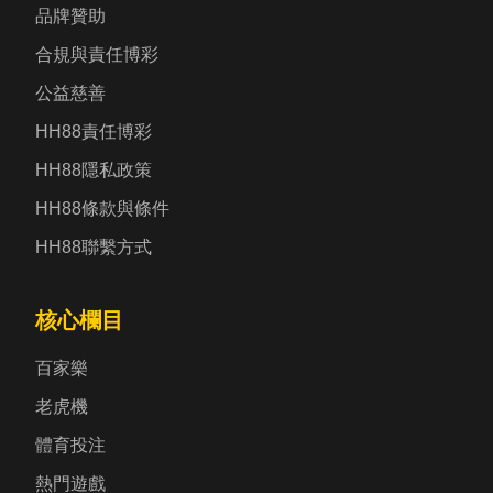
品牌贊助
合規與責任博彩
公益慈善
HH88責任博彩
HH88隱私政策
HH88條款與條件
HH88聯繫方式
核心欄目
百家樂
老虎機
體育投注
熱門遊戲