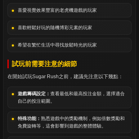
喜愛視覺效果豐富的老虎機遊戲的玩家
喜歡輕鬆好玩的隨機博彩元素的玩家
希望在繁忙生活中尋找放鬆時光的玩家
試玩前需要注意的細節
在開始試玩Sugar Rush之前，建議先注意以下幾點：
遊戲籌碼設定：
查看最低和最高投注金額，選擇適合
自己的投注範圍。
特殊功能：
熟悉遊戲中的獎勵機制，例如倍數獎勵和
免費旋轉等，這會影響到遊戲的整體體驗。