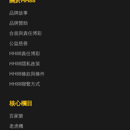
關於HH88
品牌故事
品牌贊助
合規與責任博彩
公益慈善
HH88責任博彩
HH88隱私政策
HH88條款與條件
HH88聯繫方式
核心欄目
百家樂
老虎機