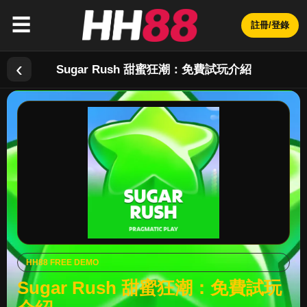
☰
註冊/登錄
‹
Sugar Rush 甜蜜狂潮：免費試玩介紹
HH88 FREE DEMO
Sugar Rush 甜蜜狂潮：免費試玩