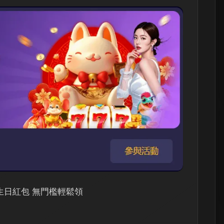
屬生日紅包 無門檻輕鬆領