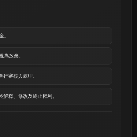
金。
視為放棄。
為進行審核與處理。
最終解釋、修改及終止權利。