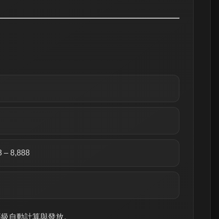
– 8,888
 等級自動計算與發放。