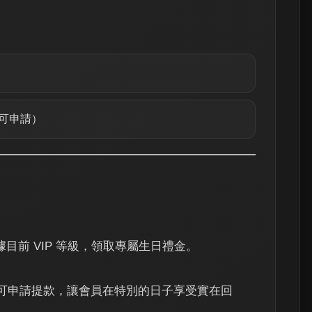
可申請）
據目前 VIP 等級，領取專屬生日禮金。
可申請提款，讓會員在特別的日子享受實在回