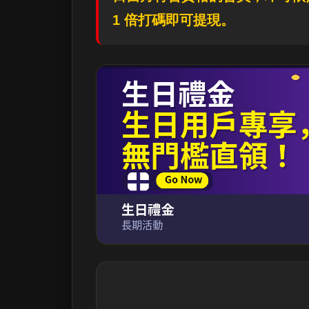
1 倍打碼即可提現。