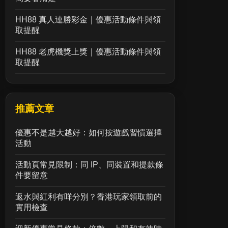
HH88 真人連勝彩金｜優惠活動條件與領
取提醒
HH88 老虎機獎上獎｜優惠活動條件與領
取提醒
推薦文章
優惠不是越大越好：如何按遊戲習慣選擇
活動
活動頁常見限制：同 IP、同裝置和提款條
件要留意
返水與紅利有咩分別？香港玩家領取前的
實用檢查