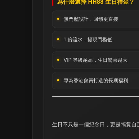
為什麼選擇 HH88 生日禮金？
無門檻設計，回饋更直接
1 倍流水，提現門檻低
VIP 等級越高，生日驚喜越大
專為香港會員打造的長期福利
生日不只是一個紀念日，更是犒賞自