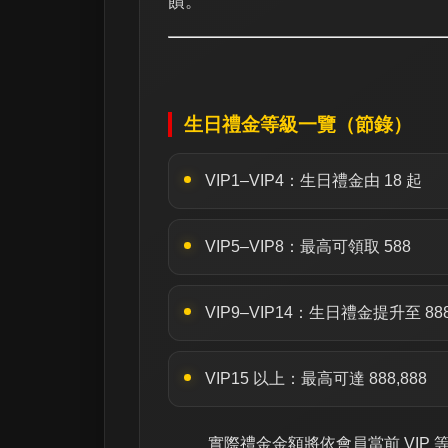
饋。
生日禮金等級一覽（節錄）
VIP1–VIP4：生日禮金由 18 起
VIP5–VIP8：最高可領取 588
VIP9–VIP14：生日禮金提升至 888 
VIP15 以上：最高可達 888,888
實際禮金金額將依會員當前 VIP