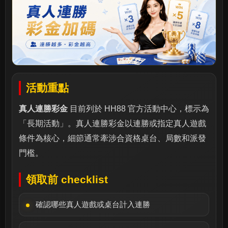
活動重點
真人連勝彩金
目前列於 HH88 官方活動中心，標示為
「長期活動」。真人連勝彩金以連勝或指定真人遊戲
條件為核心，細節通常牽涉合資格桌台、局數和派發
門檻。
領取前 checklist
確認哪些真人遊戲或桌台計入連勝