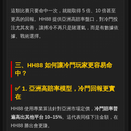
這類比賽只要命中一次，就能取得 5 倍、10 倍甚至
更高的回報。
HH88 提供亞洲高賠率盤口
，對冷門投
注尤其友善，讓搏冷不再只是賭運氣，而是有數據依
據、戰術選擇。
三、HH88 如何讓冷門玩家更容易命
中？
✅ 1. 亞洲高賠率模型，冷門回報更實
在
HH88 使用專業算法針對亞洲市場定價，
冷門賠率普
遍高出其他平台 10–15%
。這代表同樣下注金額，在
HH88 勝出會更賺。