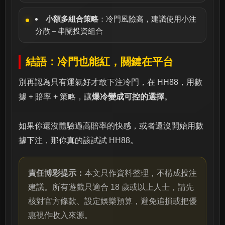
小額多組合策略
：冷門風險高，建議使用小注
分散＋串關投資組合
結語：冷門也能紅，關鍵在平台
別再認為只有運氣好才敢下注冷門，在 HH88，用數
據 + 賠率 + 策略，讓
爆冷變成可控的選擇
。
如果你還沒體驗過高賠率的快感，或者還沒開始用數
據下注，那你真的該試試 HH88。
責任博彩提示：
本文只作資料整理，不構成投注
建議。所有遊戲只適合 18 歲或以上人士，請先
核對官方條款、設定娛樂預算，避免追損或把優
惠視作收入來源。