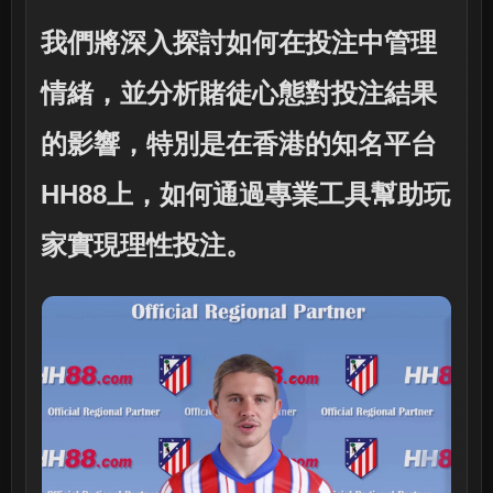
我們將深入探討如何在投注中管理
情緒，並分析賭徒心態對投注結果
的影響，特別是在
香港的知名平台
HH88
上，如何通過專業工具幫助玩
家實現理性投注。