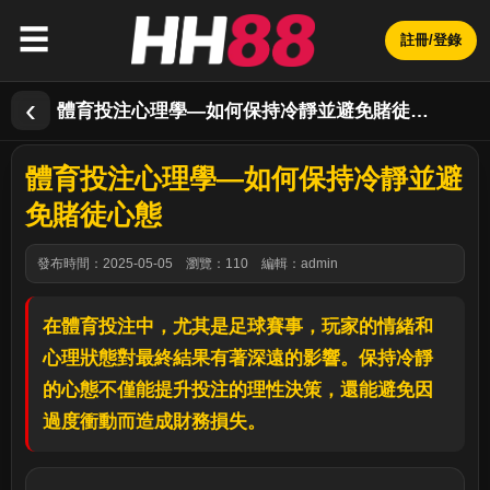
☰
註冊/登錄
‹
體育投注心理學—如何保持冷靜並避免賭徒心態
體育投注心理學—如何保持冷靜並避
免賭徒心態
發布時間：2025-05-05 瀏覽：110 編輯：admin
在體育投注中，尤其是足球賽事，玩家的情緒和
心理狀態對最終結果有著深遠的影響。保持冷靜
的心態不僅能提升投注的理性決策，還能避免因
過度衝動而造成財務損失。