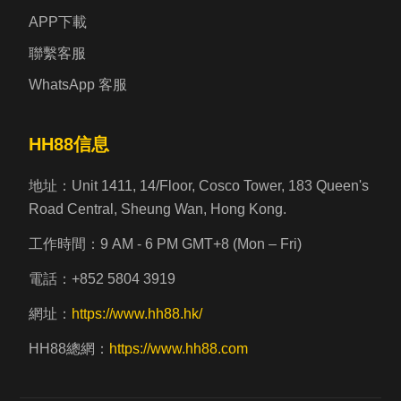
APP下載
聯繫客服
WhatsApp 客服
HH88信息
地址：Unit 1411, 14/Floor, Cosco Tower, 183 Queen's
Road Central, Sheung Wan, Hong Kong.
工作時間：9 AM - 6 PM GMT+8 (Mon – Fri)
電話：+852 5804 3919
網址：
https://www.hh88.hk/
HH88總網：
https://www.hh88.com