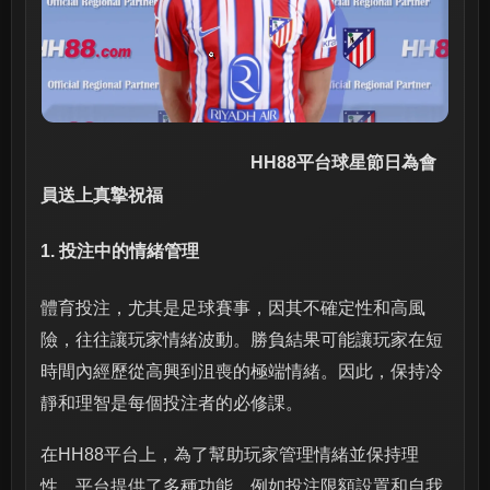
HH88平台球星節日為會
員送上真摯祝福
1. 投注中的情緒管理
體育投注，尤其是足球賽事，因其不確定性和高風
險，往往讓玩家情緒波動。勝負結果可能讓玩家在短
時間內經歷從高興到沮喪的極端情緒。因此，保持冷
靜和理智是每個投注者的必修課。
在HH88平台上，為了幫助玩家管理情緒並保持理
性，平台提供了多種功能，例如投注限額設置和自我