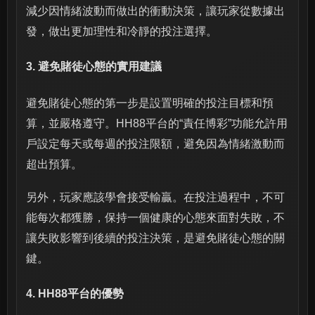
減少因情緒波動而做出的衝動決策，讓玩家從數據出
發，做出更加理性和冷靜的投注選擇。
3. 避免賭徒心態的實用建議
避免賭徒心態的第一步是設置明確的投注目標和預
算，並嚴格遵守。HH88平台的“責任博彩”功能允許用
戶設定每天或每週的投注限額，避免因為情緒激動而
超出預算。
另外，玩家應該學會接受輸贏。在投注過程中，不可
能每次都獲勝，保持一個健康的心態來面對失敗，不
讓失敗影響到後續的投注決策，是避免賭徒心態的關
鍵。
4. HH88平台的優勢