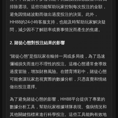
排除選項。這些功能幫助玩家控制每次投注的金額，
避免因情緒波動而做出過度投注的決策。此外，
HH88的24小時客服支持，也能及時幫助玩家解決疑
問，減少因不了解賠率或賽事情況而產生的焦慮。
2. 賭徒心態對投注結果的影響
“賭徒心態”是指玩家在輸掉一局或多局後，為了迅速
彌補損失而進行不理性的投注。這種心態通常會導致
過度冒險，增加財務風險。在體育博彩中，賭徒心態
可能會讓玩家忽視實際的數據分析，只憑直覺和情緒
做出投注選擇。
為了避免賭徒心態的影響，HH88平台提供了專業的
數據分析工具，幫助玩家根據球隊表現、傷病情況和
其他關鍵指標來進行科學投注。這些工具能夠有效地