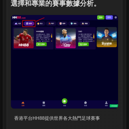
選擇和專業的賽事數據分析。
香港平台HH88
提供世界各大熱門足球賽事