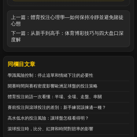
上一篇：體育投注心理學—如何保持冷靜並避免賭徒
心態
下一篇：从新手到高手：体育博彩技巧与四大盘口深
度解
同欄目文章
學識風險控制：停止追單和情緒下注的必要性
開賽時間與賽程密度影響歐洲足球盤的投注策略
體育投注術語一次看懂：半場、全場、走盤、串關
賽前投注與滾球投注的差別：新手練習該揀邊一種？
高水低水的投注風險：讓球盤怎樣看得明？
滾球投注時，比分、紅牌和時間對賠率的影響