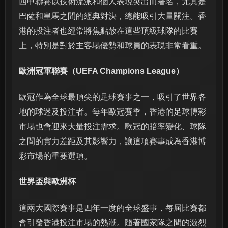
西甲聯賽以技術流派和個人表現突出而著名，尤其是
巴薩和皇馬之間的經典對決，總能吸引大量關注。香
港的投注者也經常將焦點放在這些頂級球隊的比賽
上，特別是對於主客場優勢和球員的表現非常看重。
歐洲冠軍聯賽（UEFA Champions League）
歐冠作為全球最頂尖的足球賽事之一，吸引了世界各
地的球迷及投注者。每年歐冠賽季，香港的足球博彩
市場也會迎來大量投注需求。歐冠的賠率變化、球隊
之間的實力差距及其影響力，讓這項賽事成為香港博
彩市場的重要選項。
世界盃與歐洲杯
這兩大國際賽事是四年一度的全球盛事，每屆比賽都
會引發香港投注市場的熱潮。隨著國家隊之間的激烈