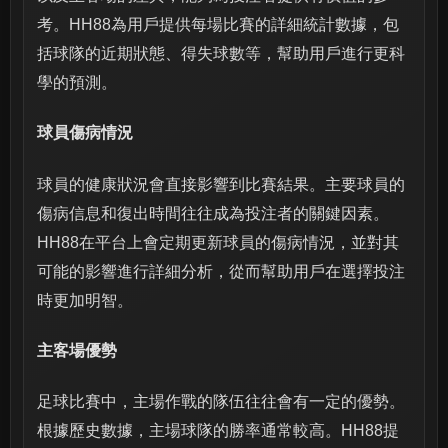
考。HH88為用戶提供每場比賽的詳細統計數據，包
括球隊的近期狀態、得失球數等，幫助用戶進行更科
學的預測。
球員傷病情況
球員的健康狀況會直接影響到比賽結果。主要球員的
傷病信息和復出時間往往成為投注者的關鍵因素。
HH88在平台上會定期更新球員的傷病情況，並對其
可能的影響進行詳細分析，從而幫助用戶在選擇投注
時更加明智。
主客場優勢
足球比賽中，主場作戰的隊伍往往會有一定的優勢。
根據歷史數據，主場球隊的勝率通常較高。HH88提