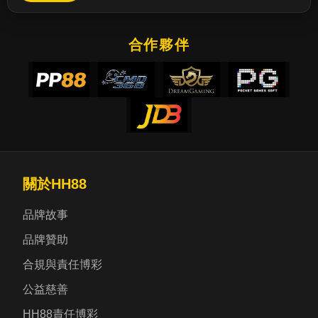
合作夥伴
關於HH88
品牌故事
品牌贊助
合規與責任博彩
公益慈善
HH88責任博彩