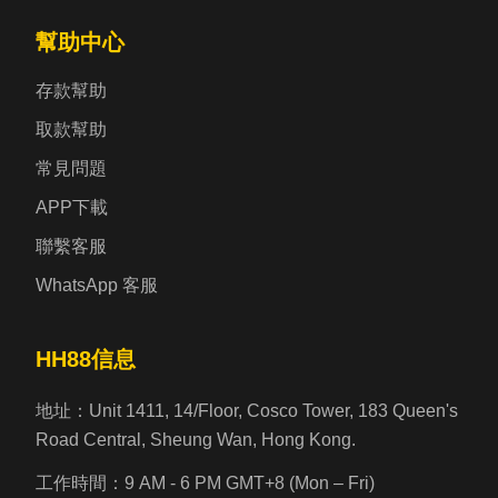
幫助中心
存款幫助
取款幫助
常見問題
APP下載
聯繫客服
WhatsApp 客服
HH88信息
地址：Unit 1411, 14/Floor, Cosco Tower, 183 Queen's
Road Central, Sheung Wan, Hong Kong.
工作時間：9 AM - 6 PM GMT+8 (Mon – Fri)