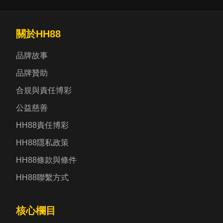
關於HH88
品牌故事
品牌贊助
合規與責任博彩
公益慈善
HH88責任博彩
HH88隱私政策
HH88條款與條件
HH88聯繫方式
核心欄目