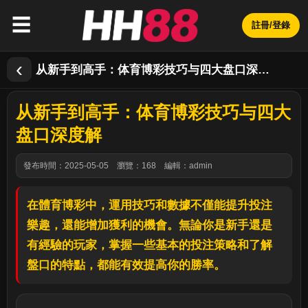
☰
註冊/登錄
‹
从新手到高手：体育博彩技巧与四大盘口深度解
从新手到高手：体育博彩技巧与四大
盘口深度解
發布時間：2025-05-05 瀏覽：168 編輯：admin
在體育博彩中，運用技巧和數據不僅能提升投注
樂趣，還能增加獲利的機會。無論你是新手還是
有經驗的玩家，掌握一些基本的投注策略和了解
盤口的特點，都能有效提高你的勝率。