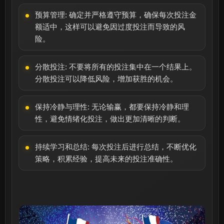
预算管理: 确定并严格遵守预算，确保每次投注金
额适中，这样可以避免因过度投注而导致的风
险。
分散投注: 不要将所有的投注集中在一个结果上。
分散投注可以降低风险，增加获胜的机会。
保持冷静与理性: 无论输赢，都要保持冷静和理
性，避免情绪化投注，做出更加清晰的判断。
持续学习和总结: 每次投注后进行总结，不断优化
策略，积累经验，提高未来的投注准确性。