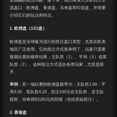
更精确的投注判断。接下来，我们将深入分析四大主
流盘口：欧洲盘、香港盘、马来盘和印尼盘，并简要
介绍它们的玩法和特点。
1.
欧洲盘（1X2盘）
欧洲盘是全球最为流行的投注盘口类型，尤其在欧美
地区广泛使用。它的投注方式简单明了，玩家只需要
预测比赛的最终结果：主队胜（1）、平局（X）或客
队胜（2）。这种投注方式适合各类玩家，尤其是新
手。
举例
：若一场比赛的欧洲盘赔率为：主队胜1.80，平
局3.50，客队胜4.20，投注100元在主队胜，若主队
获胜，你将得到180元的回报（包括原始投注）。
2.
香港盘