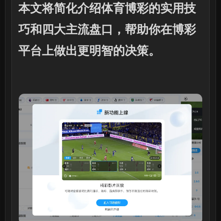
本文将简化介绍体育博彩的实用技
巧和四大主流盘口，帮助你在博彩
平台上做出更明智的决策。