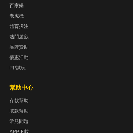
百家樂
老虎機
體育投注
熱門遊戲
品牌贊助
優惠活動
PP試玩
幫助中心
存款幫助
取款幫助
常見問題
APP下載