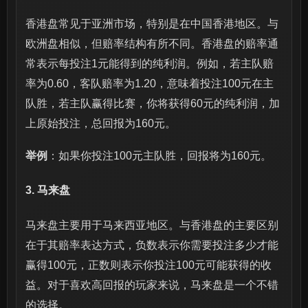
香港盘常见于亚洲市场，特别是在中国香港地区。与
欧洲盘相似，但赔率结构有所不同。香港盘的赔率通
常表示每投注1元能得到的纯利润。例如，若主队赔
率为0.60，客队赔率为1.20，意味着投注100元在主
队胜，若主队赢得比赛，你将获得60元的纯利润，加
上原始投注，总回报为160元。
举例
：如果你投注100元主队胜，回报将为160元。
3.
马来盘
马来盘主要用于马来西亚地区。与香港盘的主要区别
在于其赔率表达方式，负数表示你需要投注多少才能
赢得100元，正数则表示你投注100元可能获得的收
益。对于喜欢高回报的玩家来说，马来盘是一个不错
的选择。