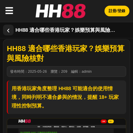
☰
註冊/登錄
‹
HH88 適合哪些香港玩家？娛樂預算與風險核對
HH88 適合哪些香港玩家？娛樂預算
與風險核對
發布時間：2025-05-26 瀏覽：209 編輯：admin
用香港玩家角度整理 HH88 可能適合的使用情
境，同時列明不適合參與的情況，提醒 18+ 玩家
理性控制預算。