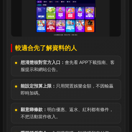
較適合先了解資料的人
想清楚核對官方入口：
會先看
APP下載指南
、客
服提示和網站公告。
能設定預算上限：
只用閒置娛樂金額，不因輸贏
即時加碼。
願意睇條款：
明白優惠、返水、紅利都有條件，
不把活動當作收入。