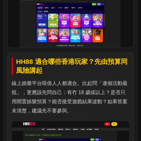
HH88 適合哪些香港玩家？先由預算同
風險講起
線上娛樂平台唔係人人都適合。比起問「邊個活動最
抵」，更應該先問自己：有冇 18 歲或以上？是否只
用閒置娛樂預算？能否接受遊戲結果波動？如果答案
未清楚，建議先不要參與。