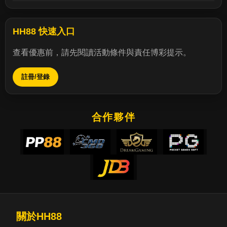
HH88 快速入口
查看優惠前，請先閱讀活動條件與責任博彩提示。
註冊/登錄
合作夥伴
關於HH88