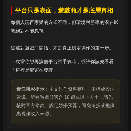
平台只是表面，遊戲商才是底層真相
每個人玩百家樂的方式不同，但環境對勝率的潛在影
響絕對不能忽視。
從選對遊戲商開始，才是真正穩定操作的第一步。
下次當你想再換個平台試手氣時，或許你該先看看
「這裡是哪家在發牌」。
責任博彩提示：
本文只作資料整理，不構成投注
建議。所有遊戲只適合 18 歲或以上人士，請先
核對官方條款、設定娛樂預算，避免追損或把優
惠視作收入來源。