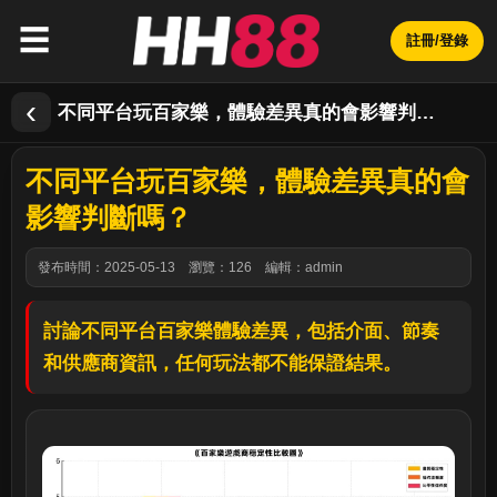
☰
註冊/登錄
‹
不同平台玩百家樂，體驗差異真的會影響判斷嗎？
不同平台玩百家樂，體驗差異真的會
影響判斷嗎？
發布時間：2025-05-13 瀏覽：126 編輯：admin
討論不同平台百家樂體驗差異，包括介面、節奏
和供應商資訊，任何玩法都不能保證結果。