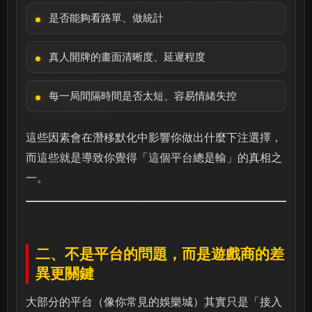
是否能夠看路單、做統計
真人開牌的畫面清晰度、延遲程度
每一局間隔時間是否太短、容易情緒失控
這些因素會在潛移默化中影響你做出什麼下注選擇，
而這些就是導致你覺得「這個平台總是輸」的真相之
一。
二、不是平台的問題，而是遊戲商的差
異更關鍵
大部分的平台（像你常見的娛樂城）其實只是「接入