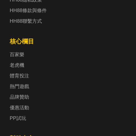
HH88條款與條件
HH88聯繫方式
核心欄目
百家樂
老虎機
體育投注
熱門遊戲
品牌贊助
優惠活動
PP試玩