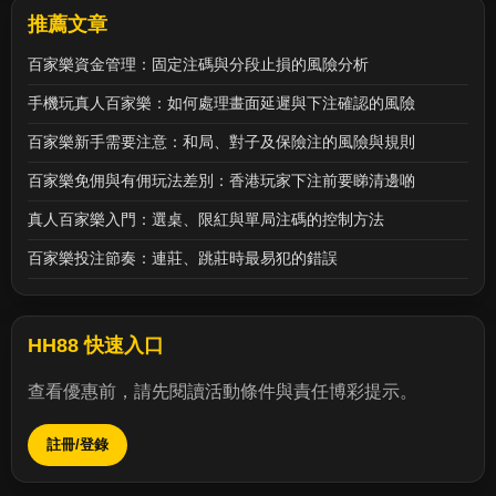
推薦文章
百家樂資金管理：固定注碼與分段止損的風險分析
手機玩真人百家樂：如何處理畫面延遲與下注確認的風險
百家樂新手需要注意：和局、對子及保險注的風險與規則
百家樂免佣與有佣玩法差別：香港玩家下注前要睇清邊啲
真人百家樂入門：選桌、限紅與單局注碼的控制方法
百家樂投注節奏：連莊、跳莊時最易犯的錯誤
HH88 快速入口
查看優惠前，請先閱讀活動條件與責任博彩提示。
註冊/登錄