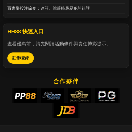
百家樂投注節奏：連莊、跳莊時最易犯的錯誤
HH88 快速入口
查看優惠前，請先閱讀活動條件與責任博彩提示。
註冊/登錄
合作夥伴