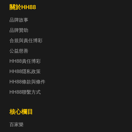
關於HH88
品牌故事
品牌贊助
合規與責任博彩
公益慈善
HH88責任博彩
HH88隱私政策
HH88條款與條件
HH88聯繫方式
核心欄目
百家樂