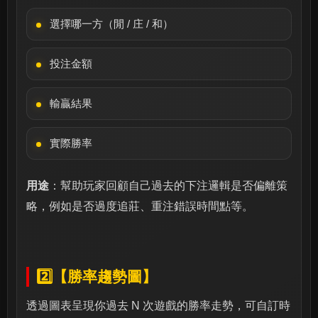
選擇哪一方（閒 / 庄 / 和）
投注金額
輸贏結果
實際勝率
用途
：幫助玩家回顧自己過去的下注邏輯是否偏離策
略，例如是否過度追莊、重注錯誤時間點等。
2️⃣【勝率趨勢圖】
透過圖表呈現你過去 N 次遊戲的勝率走勢，可自訂時