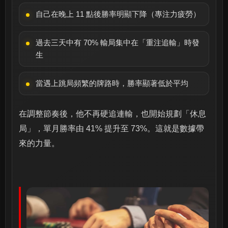
自己在晚上 11 點後勝率明顯下降（專注力疲勞）
過去三天中有 70% 輸局集中在「重注追輸」時發
生
當遇上跳局頻繁的牌路時，勝率顯著低於平均
在調整節奏後，他不再硬追連輸，也開始規劃「休息
局」，單月勝率由 41% 提升至 73%。這就是數據帶
來的力量。