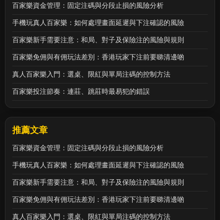
百家樂資金管理：固定注碼與分段止損的風險分析
手機玩真人百家樂：如何處理畫面延遲與下注確認的風險
百家樂新手需要注意：和局、對子及保險注的風險與規則
百家樂免佣與有佣玩法差別：香港玩家下注前要睇清邊啲
真人百家樂入門：選桌、限紅與單局注碼的控制方法
百家樂投注節奏：連莊、跳莊時最易犯的錯誤
推薦文章
百家樂資金管理：固定注碼與分段止損的風險分析
手機玩真人百家樂：如何處理畫面延遲與下注確認的風險
百家樂新手需要注意：和局、對子及保險注的風險與規則
百家樂免佣與有佣玩法差別：香港玩家下注前要睇清邊啲
真人百家樂入門：選桌、限紅與單局注碼的控制方法