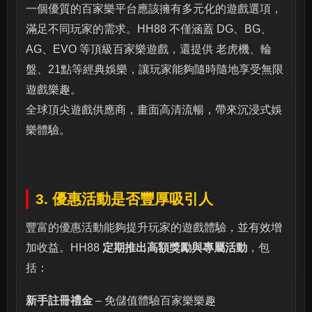
一個優質的百家樂平台應該擁有多元化的遊戲選項，
滿足不同玩家的需求。HH88 不僅涵蓋 DG、BG、
AG、EVO 等頂級百家樂遊戲，還提供 老虎機、輪
盤、21點等經典娛樂，讓玩家能夠隨時隨地享受無限
遊戲樂趣。
全球頂尖遊戲供應商，畫面高清流暢，帶來沉浸式娛
樂體驗。
3. 優惠活動是否豐厚吸引人
豐富的優惠活動能夠提升玩家的遊戲體驗，並有效增
加收益。HH88
定期推出高額獎勵與專屬活動
，包
括：
新手註冊禮金
– 免儲值體驗百家樂樂趣