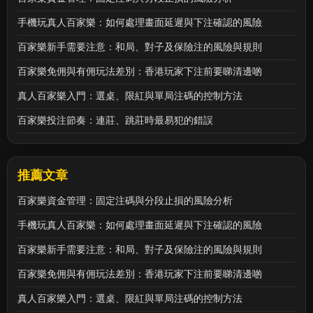
手機玩真人百家樂：如何處理畫面延遲與下注確認的風險
百家樂新手需要注意：和局、對子及保險注的風險與規則
百家樂免佣與有佣玩法差別：香港玩家下注前要睇清邊啲
真人百家樂入門：選桌、限紅與單局注碼的控制方法
百家樂投注節奏：連莊、跳莊時最易犯的錯誤
推薦文章
百家樂資金管理：固定注碼與分段止損的風險分析
手機玩真人百家樂：如何處理畫面延遲與下注確認的風險
百家樂新手需要注意：和局、對子及保險注的風險與規則
百家樂免佣與有佣玩法差別：香港玩家下注前要睇清邊啲
真人百家樂入門：選桌、限紅與單局注碼的控制方法