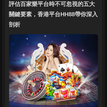
評估百家樂平台時不可忽視的五大
關鍵要素，香港平台HH88帶你深入
剖析