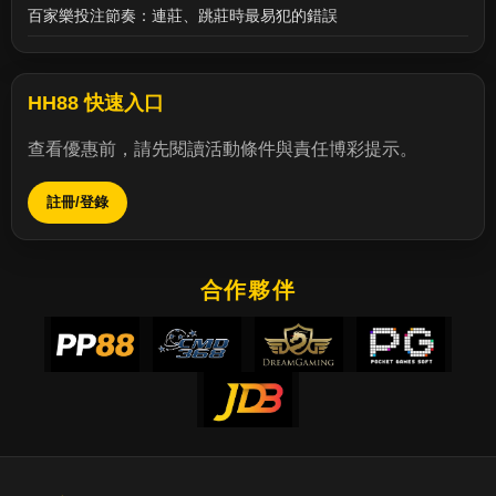
百家樂投注節奏：連莊、跳莊時最易犯的錯誤
HH88 快速入口
查看優惠前，請先閱讀活動條件與責任博彩提示。
註冊/登錄
合作夥伴