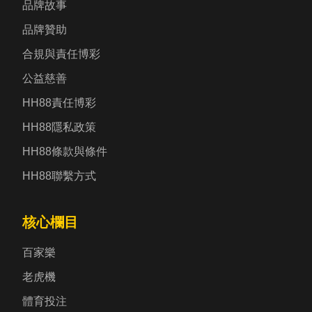
品牌故事
品牌贊助
合規與責任博彩
公益慈善
HH88責任博彩
HH88隱私政策
HH88條款與條件
HH88聯繫方式
核心欄目
百家樂
老虎機
體育投注