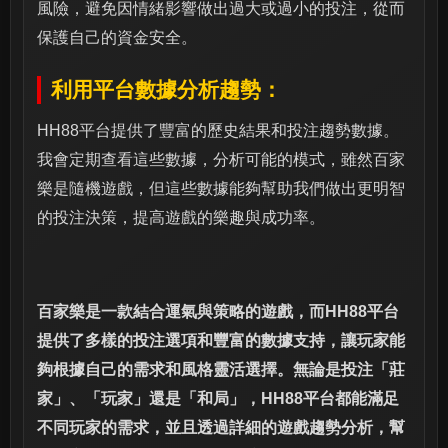
風險，避免因情緒影響做出過大或過小的投注，從而
保護自己的資金安全。
利用平台數據分析趨勢：
HH88平台
提供了豐富的歷史結果和投注趨勢數據。
我會定期查看這些數據，分析可能的模式，雖然百家
樂是隨機遊戲，但這些數據能夠幫助我們做出更明智
的投注決策，提高遊戲的樂趣與成功率。
百家樂是一款結合運氣與策略的遊戲，而HH88平台
提供了多樣的投注選項和豐富的數據支持，讓玩家能
夠根據自己的需求和風格靈活選擇。無論是投注「莊
家」、「玩家」還是「和局」，HH88平台都能滿足
不同玩家的需求，並且透過詳細的遊戲趨勢分析，幫