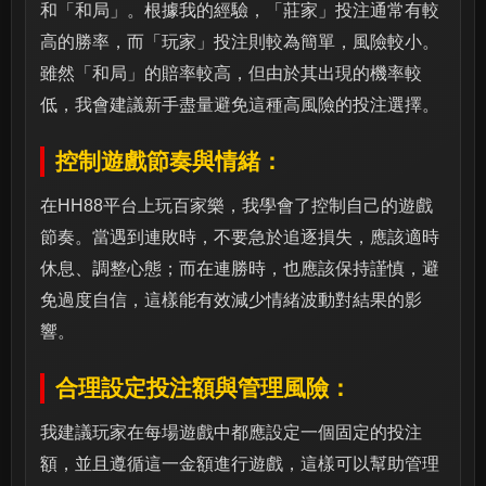
和「和局」。根據我的經驗，「莊家」投注通常有較
高的勝率，而「玩家」投注則較為簡單，風險較小。
雖然「和局」的賠率較高，但由於其出現的機率較
低，我會建議新手盡量避免這種高風險的投注選擇。
控制遊戲節奏與情緒：
在HH88平台上玩百家樂，我學會了控制自己的遊戲
節奏。當遇到連敗時，不要急於追逐損失，應該適時
休息、調整心態；而在連勝時，也應該保持謹慎，避
免過度自信，這樣能有效減少情緒波動對結果的影
響。
合理設定投注額與管理風險：
我建議玩家在每場遊戲中都應設定一個固定的投注
額，並且遵循這一金額進行遊戲，這樣可以幫助管理