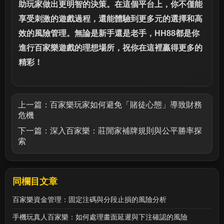
助玩家做出更明智的決策。在這個平台上，你不僅能
享受刺激的遊戲過程，還能體驗到更多元的選擇和高
效的風險管理。無論是新手還是老手，HH88都是你
進行百家樂遊戲的理想場所，祝你在這裡贏得更多的
精彩！
上一篇：百家樂玩家如何避免「賭徒心態」導致財務
危機
下一篇：深入百家樂：莊閒家補牌規則與公平勝率探
索
同欄目文章
百家樂資金管理：固定注碼與分段止損的風險分析
手機玩真人百家樂：如何處理畫面延遲與下注確認的風險