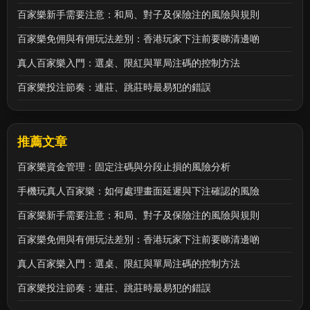
百家樂新手需要注意：和局、對子及保險注的風險與規則
百家樂免佣與有佣玩法差別：香港玩家下注前要睇清邊啲
真人百家樂入門：選桌、限紅與單局注碼的控制方法
百家樂投注節奏：連莊、跳莊時最易犯的錯誤
推薦文章
百家樂資金管理：固定注碼與分段止損的風險分析
手機玩真人百家樂：如何處理畫面延遲與下注確認的風險
百家樂新手需要注意：和局、對子及保險注的風險與規則
百家樂免佣與有佣玩法差別：香港玩家下注前要睇清邊啲
真人百家樂入門：選桌、限紅與單局注碼的控制方法
百家樂投注節奏：連莊、跳莊時最易犯的錯誤